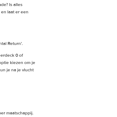
de? Is alles
en laat er een
al Return'.
eerdeck 0 of
optie kiezen om je
un je na je vlucht
per maatschappij.