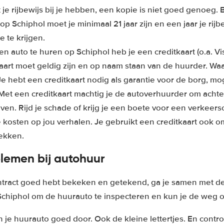
 je rijbewijs bij je hebben, een kopie is niet goed genoeg. 
p Schiphol moet je minimaal 21 jaar zijn en een jaar je ri
 te krijgen.
n auto te huren op Schiphol heb je een creditkaart (o.a. Vi
kaart moet geldig zijn en op naam staan van de huurder. W
e hebt een creditkaart nodig als garantie voor de borg, mo
Met een creditkaart machtig je de autoverhuurder om achte
ijven. Rijd je schade of krijg je een boete voor een verkeer
kosten op jou verhalen. Je gebruikt een creditkaart ook om
dekken.
lemen bij autohuur
ntract goed hebt bekeken en getekend, ga je samen met d
chiphol om de huurauto te inspecteren en kun je de weg o
n je huurauto goed door. Ook de kleine lettertjes. En contro