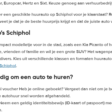
r, Europcar, Hertz en Sixt. Keuze genoeg aan verhuurbedri
t er een geschikte huurauto op Schiphol voor je klaarstaat? 
weet je dat je de beste huurprijs krijgt en dat de juiste auto v
’s Schiphol
mpact modelletje voor in de stad, zoals een Kia Picanto of 
e, vrienden of familie en wil je een grote SUV? Het wagenp
 divers. Kies uit verschillende klassen en formaten huurauto
Schiphol
.
dig om een auto te huren?
al voucher Heb je online geboekt? Vergeet dan niet om je b
e autohuur snel worden afgehandeld.
 Neem een geldig identiteitsbewijs (ID-kaart of paspoort) m
n.