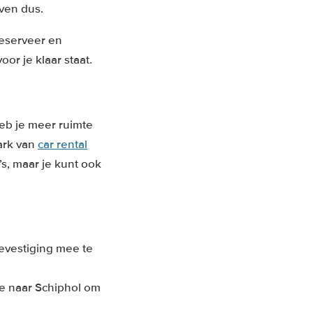
jven dus.
Reserveer en
oor je klaar staat.
heb je meer ruimte
ark van
car rental
’s, maar je kunt ook
evestiging mee te
ee naar Schiphol om