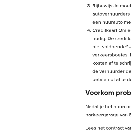
Rijbewijs Je moet
autoverhuurders o
een huurauto mee
Creditkaart Om ee
nodig. De credit
niet voldoende? J
verkeersboetes. 
kosten af te schr
de verhuurder de 
betalen of af te 
Voorkom prob
Nadat je het huurco
parkeergarage van S
Lees het contract va