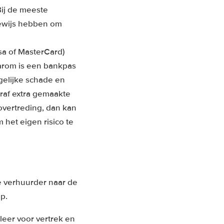
Bij de meeste
jbewijs hebben om
sa of MasterCard)
aarom is een bankpas
gelijke schade en
raf extra gemaakte
sovertreding, dan kan
 het eigen risico te
e verhuurder naar de
p.
leer voor vertrek en