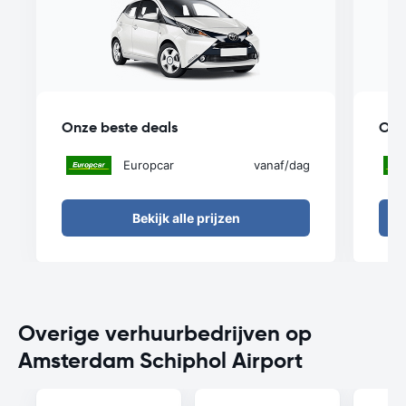
Onze beste deals
Onz
Europcar
vanaf
/dag
Bekijk alle prijzen
Overige verhuurbedrijven op
Amsterdam Schiphol Airport