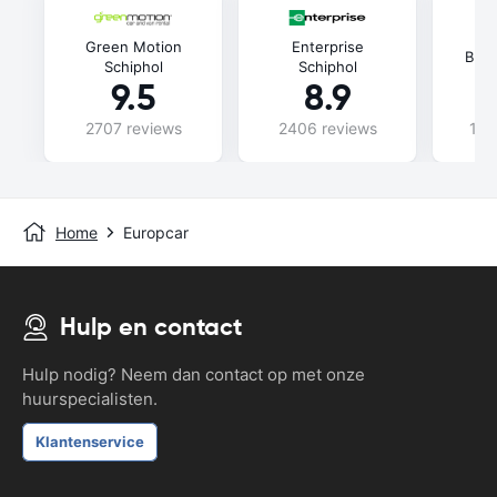
Green Motion
Enterprise
Budg
Schiphol
Schiphol
9.5
8.9
2707 reviews
2406 reviews
115
Home
Europcar
Hulp en contact
Hulp nodig? Neem dan contact op met onze
huurspecialisten.
Klantenservice