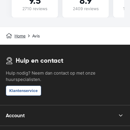
9.5
8.9
2710 reviews
2409 reviews
115
Home
Avis
Hulp en contact
Hulp nodig? Neem dan contact op met onze
huurspecialisten.
Klantenservice
Account