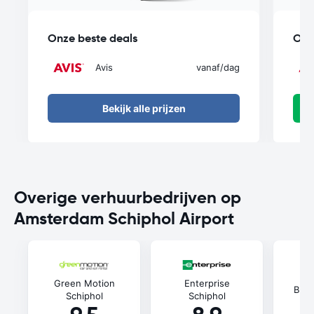
Onze beste deals
Onz
Avis
vanaf
/dag
Bekijk alle prijzen
Overige verhuurbedrijven op
Amsterdam Schiphol Airport
Green Motion
Enterprise
Budg
Schiphol
Schiphol