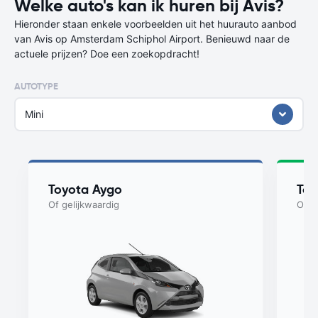
Welke auto's kan ik huren bij Avis?
Hieronder staan enkele voorbeelden uit het huurauto aanbod
van Avis op Amsterdam Schiphol Airport. Benieuwd naar de
actuele prijzen? Doe een zoekopdracht!
AUTOTYPE
Mini
Toyota Aygo
Toy
Of gelijkwaardig
Of g