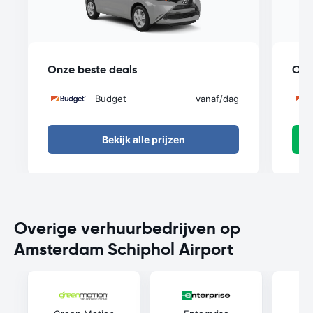
Onze beste deals
Onz
Budget
vanaf
/dag
Bekijk alle prijzen
Overige verhuurbedrijven op
Amsterdam Schiphol Airport