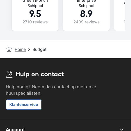
Green Motion
Enterprise
Ala
Schiphol
Schiphol
9.5
8.9
2710 reviews
2409 reviews
107
Home
Budget
Hulp en contact
Hulp nodig? Neem dan contact op met onze
huurspecialisten.
Klantenservice
Account