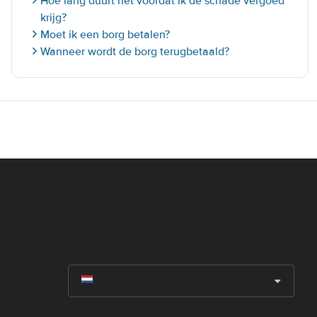
Hoe lang duurt het voordat ik de schade vergoed
krijg?
Moet ik een borg betalen?
Wanneer wordt de borg terugbetaald?