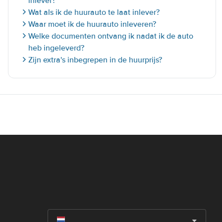
inlever?
Wat als ik de huurauto te laat inlever?
Waar moet ik de huurauto inleveren?
Welke documenten ontvang ik nadat ik de auto
heb ingeleverd?
Zijn extra's inbegrepen in de huurprijs?