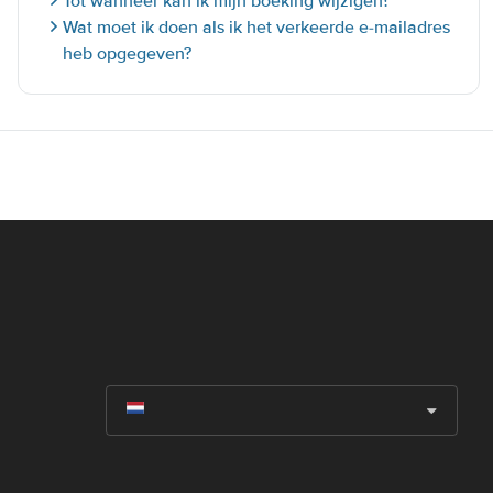
Tot wanneer kan ik mijn boeking wijzigen?
Wat moet ik doen als ik het verkeerde e-mailadres
heb opgegeven?